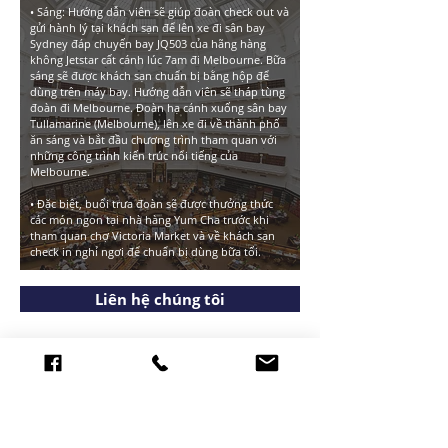
• Sáng: Hướng dẫn viên sẽ giúp
đoàn check out và
gửi hành lý tại khách sạn để lên xe đi sân bay
Sydney đáp chuyến bay JQ503 của hãng hàng
không Jetstar cất cánh lúc 7am đi Melbourne. Bữa
sáng sẽ được khách sạn chuẩn bị bằng hộp để
dùng trên máy bay. Hướng dẫn viên sẽ tháp tùng
đoàn đi Melbourne. Đoàn hạ cánh xuống sân bay
Tullamarine (Melbourne), lên xe đi về thành phố
ăn sáng và bắt đầu chương trình tham quan với
những công trình kiến trúc nổi tiếng của
Melbourne.
• Đặc biệt, buổi trưa đoàn sẽ được thưởng thức
các món ngon tại nhà hàng Yum Cha trước khi
tham quan chợ Victoria Market và về khách sạn
check in nghỉ ngơi để chuẩn bị dùng bữa tối.
Liên hệ chúng tôi
TRẢI NGHIỆM ĐẲNG CẤP