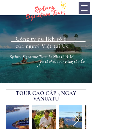
Công ty du lịch số 1
của người Việt tại Úc
Sydney Signature Tours là Nhà thiết kế
và tổ chức tour riêng số 1 Úc
châu.
TOUR CAO CẤP
5
NGÀY
VANUATU