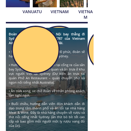
VANUATU
VIETNAM
VIETNA
M
Đoàn sẽ khởi hành, từ Hà Nội bay thẳng đi
Sydney, trên chuyến bay VN787 của Vietnam
Airlines cất cánh tại sân bay Nội Bài.
• Sau chuyến bay kéo dài 9 giờ 30 phút, đoàn sẽ
hạ cánh xuống sân bay quốc tế Sydney.
• Hướng dẫn viên sẽ đón đoàn tại cổng ra của sân
bay Sydney và chở đi tham quan và ăn trưa ở khu
vực người Việt tại Sydney (Dự kiến ăn trưa tại
quán Phở An Restaurant – quán chuyên phở và
ngon nổi tiếng nhất Australia).
• Ăn trưa xong, xe chở đoàn về nhận phòng khách
sạn nghỉ ngơi.
• Buổi chiều, hướng dẫn viên đón khách dẫn đi
dạo trung tâm thành phố và ăn tối tại nhà hàng
Meat & Wine. Đây là
nhà hàng chuyên về rượu và
thịt nổi tiếng nhất Sydney (ăn thịt bò bít tết cao
cấp và bao gồm mỗi người một ly rượu vang đỏ
của Úc).