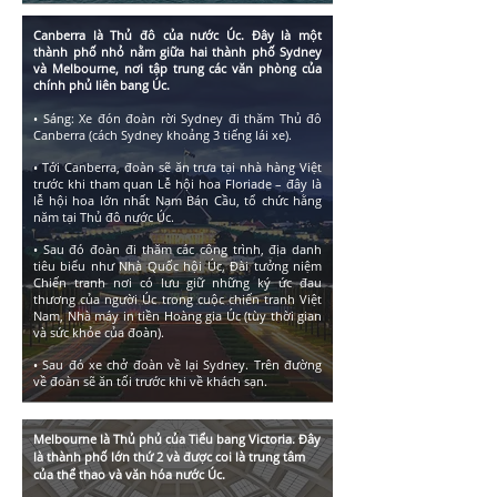
Canberra là Thủ đô của nước Úc. Đây là một
thành phố nhỏ nằm giữa hai thành phố Sydney
và Melbourne, nơi tập trung các văn phòng của
chính phủ liên bang Úc.
•
Sáng: Xe đón đoàn rời Sydney đi thăm Thủ đô
Canberra (cách Sydney khoảng 3 tiếng lái xe).
• Tới Canberra, đoàn sẽ ăn trưa tại nhà hàng Việt
trước khi tham quan Lễ hội hoa Floriade – đây là
lễ hội hoa lớn nhất Nam Bán Cầu, tổ chức hằng
năm tại Thủ đô nước Úc.
• Sau đó đoàn đi thăm các công trình, địa danh
tiêu biểu như Nhà Quốc hội Úc, Đài tưởng niệm
Chiến tranh nơi có lưu giữ những ký ức đau
thương của người Úc trong cuộc chiến tranh Việt
Nam, Nhà máy in tiền Hoàng gia Úc (tùy thời gian
và sức khỏe của đoàn).
• Sau đó xe chở đoàn về lại Sydney. Trên đường
về đoàn sẽ ăn tối trước khi về khách sạn.
Melbourne là Thủ phủ của Tiểu bang Victoria. Đây
là thành phố lớn thứ 2 và được coi là trung tâm
của thể thao và văn hóa nước Úc.